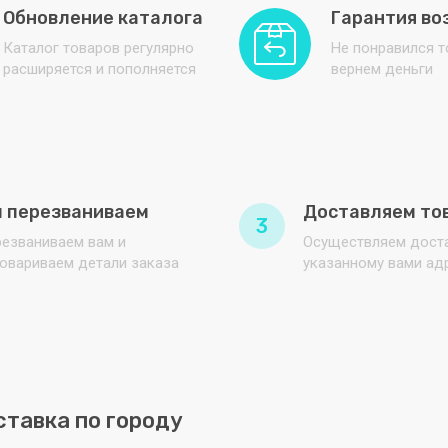
Обновление каталога
Гарантия во
Каталог товаров регулярно
Не понравился 
расширяется и пополняется
вернем деньги
 перезваниваем
Доставляем то
3
езваниваем вам и
Осуществляем доста
овариваем детали заказа
указанному вами ад
ставка по городу