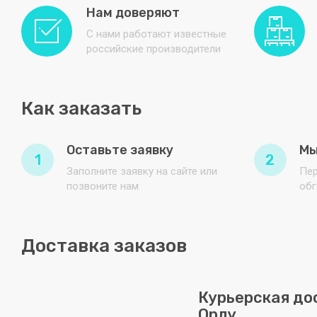
Нам доверяют
С нами работают известные
российские производители
Как заказать
Оставьте заявку
Мы
1
2
Заполните заявку на сайте или
Пер
позвоните нам
обг
Доставка заказов
Курьерская до
Орлу