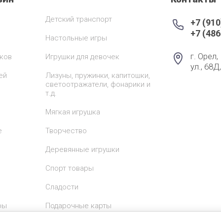
Детский транспорт
+7 (910
+7 (486
Настольные игры
г. Орел
ков
Игрушки для девочек
ул., 68Д
ей
Лизуны, пружинки, капитошки,
светоотражатели, фонарики и
т.д.
Мягкая игрушка
е
Творчество
Деревянные игрушки
Спорт товары
Сладости
ры
Подарочные карты