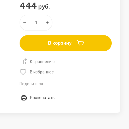
444
руб.
у
Раскопки
Наборы для творчества. Вышивка.
Спорт товары
В корзину
MOBYJUMPER. Тренажер для
прыжков
К сравнению
Мяч-прыгун
В избранное
Мячи
Поделиться
Подарочные карты
Распечатать