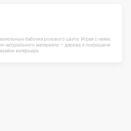
Зимние товар
Тюбинги.Ватрушки
Санки. Аксессуары для санок
ательные бабочки розового цвета. Играя с ними,
Лыжи
из натурального материала — дерева и покрашена
изайне интерьера.