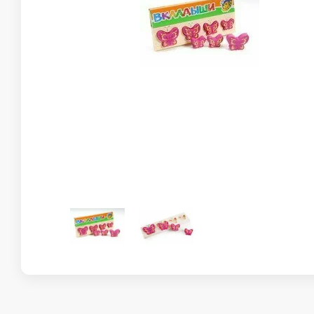
Склейка
Конструктор для девочек
Пазлы
Деревянн
Пазлы. 12-36 элементов
Деревянны
Пазлы. Пазл-рамка.
Деревянна
вкладыш.
Пазлы. 50-90 элементов
Деревянна
Детская мебель
Сладост
Мольберты
Столы