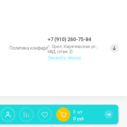
+7 (910) 260-75-84
г. Орел, Карачевская ул.,
Политика конфиденциальности
Политика использо
68Д, (этаж 2)
Заказать звонок
0
шт.
0
руб.