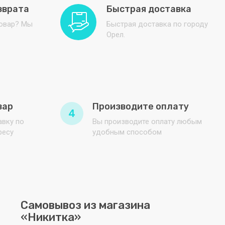
зврата
Быстрая доставка
товар? Мы
Быстрая доставка по городу
Орел.
вар
Производите оплату
4
вку по
Вы производите оплату любым
ресу
удобным способом
Самовывоз из магазина
«Никитка»