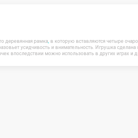
 и пляжные аксессуары
Новогодние товары
то деревянная рамка
,
в которую вставляются четыре очаров
зовьет усидчивость и внимательность. Игрушка сделана 
очек впоследствии можно использовать в других играх и д