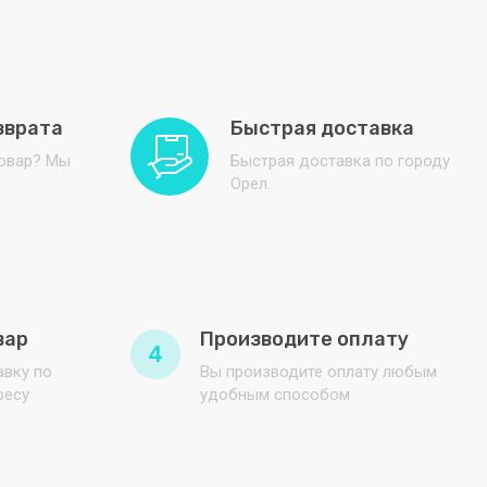
зврата
Быстрая доставка
товар? Мы
Быстрая доставка по городу
Орел.
вар
Производите оплату
4
вку по
Вы производите оплату любым
ресу
удобным способом