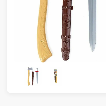
Склейка
Конструктор для девочек
Пазлы
Деревянн
Пазлы. 12-36 элементов
Деревянны
Пазлы. Пазл-рамка.
Деревянна
вкладыш.
Пазлы. 50-90 элементов
Деревянна
Детская мебель
Сладост
Мольберты
Столы