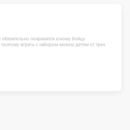
Зимние товар
Тюбинги.Ватрушки
Санки. Аксессуары для санок
 обязательно понравятся юному бойцу.
Лыжи
 поэтому играть с набором можно детям от трех