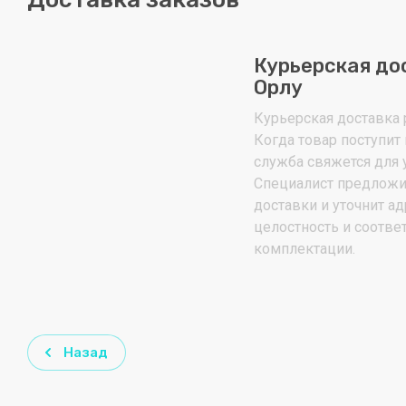
Курьерская до
Орлу
Курьерская доставка р
Когда товар поступит 
служба свяжется для 
Специалист предложи
доставки и уточнит ад
целостность и соотве
комплектации.
Назад