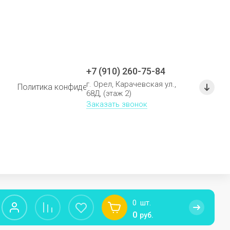
+7 (910) 260-75-84
г. Орел, Карачевская ул.,
Политика конфиденциальности
Политика использо
68Д, (этаж 2)
Заказать звонок
0
шт.
0
руб.