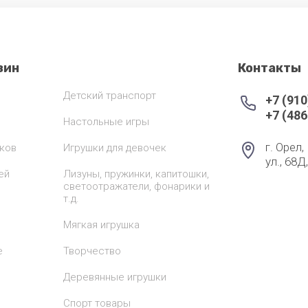
зин
Контакты
Детский транспорт
+7 (910
+7 (486
Настольные игры
г. Орел
ков
Игрушки для девочек
ул., 68Д
ей
Лизуны, пружинки, капитошки,
светоотражатели, фонарики и
т.д.
Мягкая игрушка
е
Творчество
Деревянные игрушки
Спорт товары