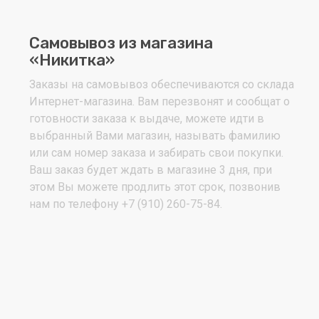
Самовывоз из магазина
«Никитка»
Заказы на самовывоз обеспечиваются со склада
Интернет-магазина. Вам перезвонят и сообщат о
готовности заказа к выдаче, можете идти в
выбранный Вами магазин, называть фамилию
или сам номер заказа и забирать свои покупки.
Ваш заказ будет ждать в магазине 3 дня, при
этом Вы можете продлить этот срок, позвонив
нам по телефону +7 (910) 260-75-84.