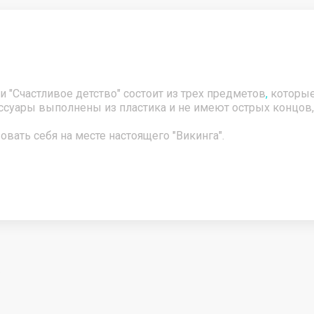
 и пляжные аксессуары
Новогодние товары
и "Счастливое детство" состоит из трех предметов
,
которые
ессуары выполнены из пластика и не имеют острых концов,
ать себя на месте настоящего "Викинга".