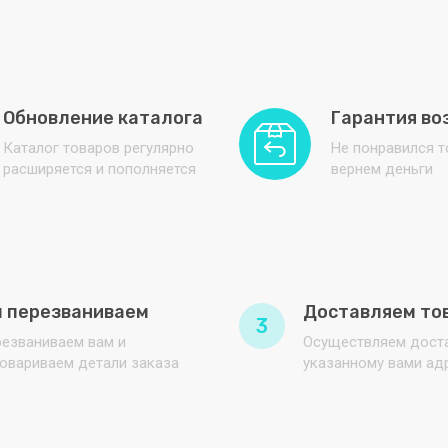
Обновление каталога
Гарантия во
Каталог товаров регулярно
Не понравился 
расширяется и пополняется
вернем деньги
 перезваниваем
Доставляем то
3
езваниваем вам и
Осуществляем доста
овариваем детали заказа
указанному вами ад