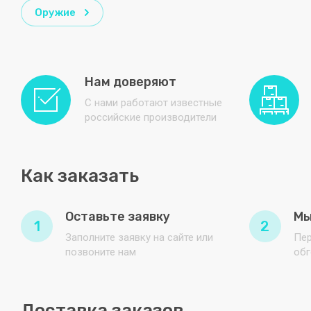
Оружие
Нам доверяют
С нами работают известные
российские производители
Как заказать
Оставьте заявку
Мы
1
2
Заполните заявку на сайте или
Пер
позвоните нам
обг
Доставка заказов