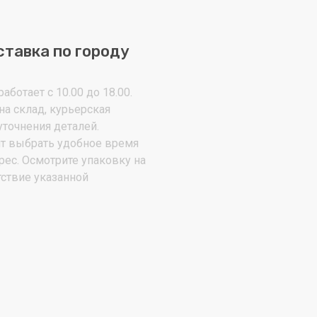
ставка по городу
аботает с 10.00 до 18.00.
на склад, курьерская
уточнения деталей.
т выбрать удобное время
рес. Осмотрите упаковку на
тствие указанной