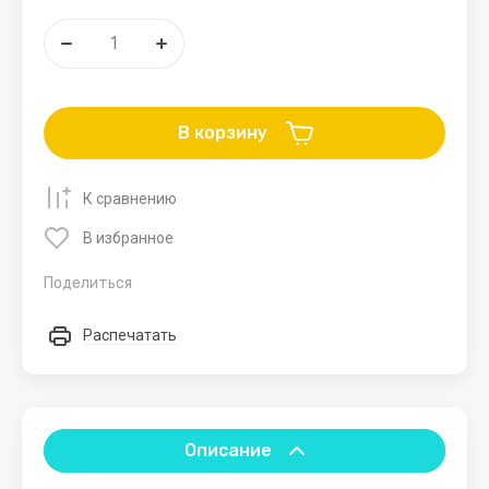
мебель
товары
карты
Мольберты
Альбомы
Столы
Блокноты
В корзину
Карандаши
Летние
Бассейны и
Новогодние
Зимние
К сравнению
товары
пляжные
товары
товар
аксессуары
В избранное
Игрушки
Тюбинги.Ватрушк
для
Поделиться
песка
Санки.
Аксессуары
Распечатать
Зонты
для санок
Качели
Лыжи
Описание