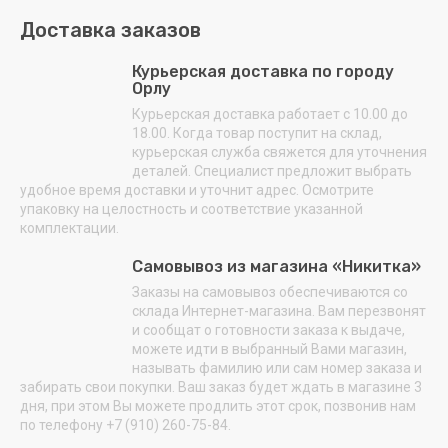
Доставка заказов
Курьерская доставка по городу
Орлу
Курьерская доставка работает с 10.00 до
18.00. Когда товар поступит на склад,
курьерская служба свяжется для уточнения
деталей. Специалист предложит выбрать
удобное время доставки и уточнит адрес. Осмотрите
упаковку на целостность и соответствие указанной
комплектации.
Самовывоз из магазина «Никитка»
Заказы на самовывоз обеспечиваются со
склада Интернет-магазина. Вам перезвонят
и сообщат о готовности заказа к выдаче,
можете идти в выбранный Вами магазин,
называть фамилию или сам номер заказа и
забирать свои покупки. Ваш заказ будет ждать в магазине 3
дня, при этом Вы можете продлить этот срок, позвонив нам
по телефону +7 (910) 260-75-84.