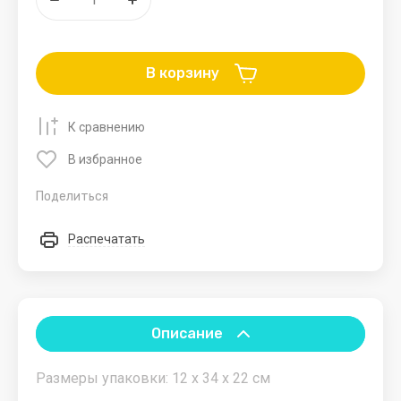
мебель
товары
карты
Мольберты
Альбомы
В корзину
Столы
Блокноты
Карандаши
К сравнению
Летние
Бассейны и
Новогодние
Зимние
В избранное
товары
пляжные
товары
товар
аксессуары
Поделиться
Игрушки
Тюбинги.Ватрушк
для
Распечатать
песка
Санки.
Аксессуары
Зонты
для санок
Качели
Лыжи
Описание
Размеры упаковки: 12 x 34 x 22 см