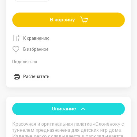
мебель
товары
карты
Мольберты
Альбомы
В корзину
Столы
Блокноты
К сравнению
Карандаши
В избранное
Летние
Бассейны и
Новогодние
Зимние
товары
пляжные
товары
товар
Поделиться
аксессуары
Игрушки
Тюбинги.Ватрушк
для
Распечатать
песка
Санки.
Аксессуары
Зонты
для санок
Качели
Лыжи
Описание
Красочная и оригинальная палатка «Слонёнок» с
туннелем предназначена для детских игр дома.
Изделие легко складывается и раскладывается,