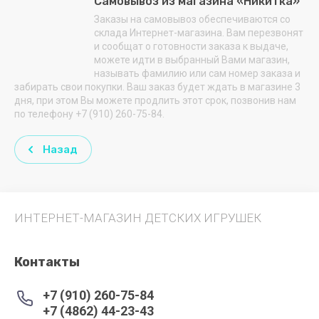
Самовывоз из магазина «Никитка»
Заказы на самовывоз обеспечиваются со
склада Интернет-магазина. Вам перезвонят
и сообщат о готовности заказа к выдаче,
можете идти в выбранный Вами магазин,
называть фамилию или сам номер заказа и
забирать свои покупки. Ваш заказ будет ждать в магазине 3
дня, при этом Вы можете продлить этот срок, позвонив нам
по телефону +7 (910) 260-75-84.
Назад
ИНТЕРНЕТ-МАГАЗИН ДЕТСКИХ ИГРУШЕК
Контакты
+7 (910) 260-75-84
+7 (4862) 44-23-43