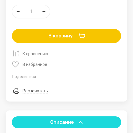
мебель
товары
карты
Мольберты
Альбомы
Столы
Блокноты
В корзину
Карандаши
Летние
Бассейны и
Новогодние
Зимние
К сравнению
товары
пляжные
товары
товар
аксессуары
В избранное
Игрушки
Тюбинги.Ватрушк
для
Поделиться
песка
Санки.
Аксессуары
Распечатать
Зонты
для санок
Качели
Лыжи
Описание