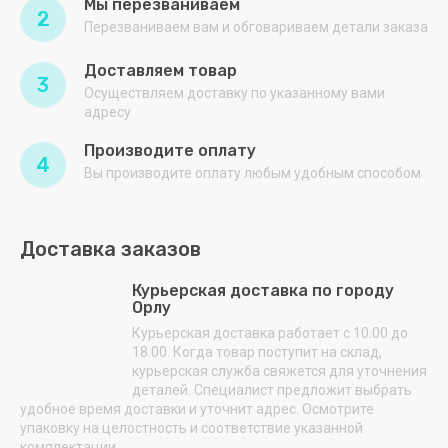
Мы перезваниваем
2
Перезваниваем вам и обговариваем детали заказа
Доставляем товар
3
Осуществляем доставку по указанному вами
адресу
Производите оплату
4
Вы производите оплату любым удобным способом
Доставка заказов
Курьерская доставка по городу
Орлу
Курьерская доставка работает с 10.00 до
18.00. Когда товар поступит на склад,
курьерская служба свяжется для уточнения
деталей. Специалист предложит выбрать
удобное время доставки и уточнит адрес. Осмотрите
упаковку на целостность и соответствие указанной
комплектации.