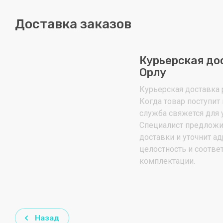
Доставка заказов
Курьерская до
Орлу
Курьерская доставка р
Когда товар поступит 
служба свяжется для 
Специалист предложи
доставки и уточнит ад
целостность и соотве
комплектации.
Назад