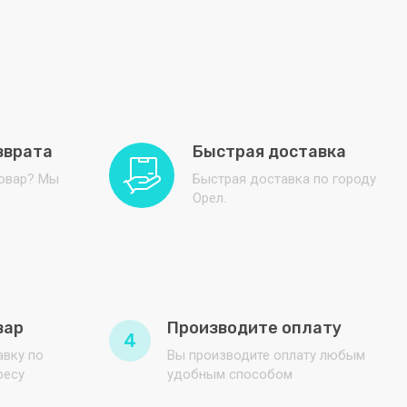
зврата
Быстрая доставка
товар? Мы
Быстрая доставка по городу
Орел.
вар
Производите оплату
4
вку по
Вы производите оплату любым
ресу
удобным способом