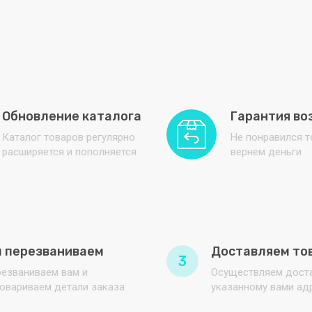
Обновление каталога
Гарантия во
Каталог товаров регулярно
Не понравился 
расширяется и пополняется
вернем деньги
 перезваниваем
Доставляем то
3
езваниваем вам и
Осуществляем доста
овариваем детали заказа
указанному вами ад