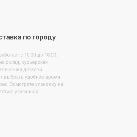
ставка по городу
аботает с 10.00 до 18.00.
на склад, курьерская
уточнения деталей.
т выбрать удобное время
рес. Осмотрите упаковку на
тствие указанной