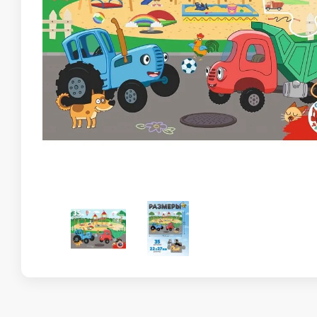
Склейка
Конструктор для девочек
Пазлы
Деревянн
Пазлы. 12-36 элементов
Деревянны
Пазлы. Пазл-рамка.
Деревянна
вкладыш.
Пазлы. 50-90 элементов
Деревянна
Детская мебель
Сладост
Мольберты
Столы