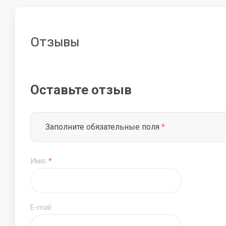
Летние товары
Бассейны
Игрушки для песка
Отзывы
Зонты
Качели
Оставьте отзыв
Заполните обязательные поля
*
Имя:
*
E-mail: