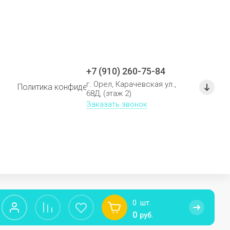
+7 (910) 260-75-84
г. Орел, Карачевская ул.,
Политика конфиденциальности
Политика использо
68Д, (этаж 2)
Заказать звонок
0
шт.
0
руб.