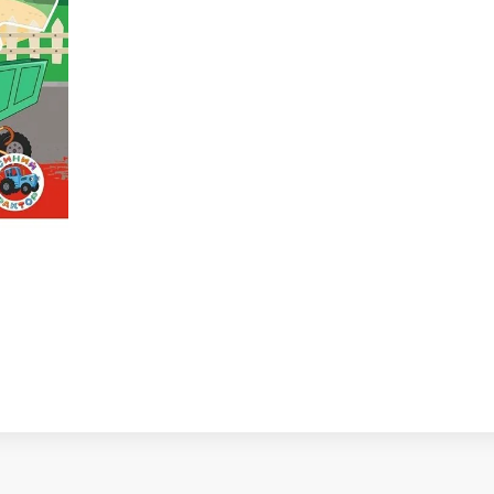
Животные на батарейках и р/
Звуковые плакаты
ые игрушки
Всё для праздника
е игрушки
я игрушка.Рамка-
я игрушка.Шнуровка.
и
Канцелярские товары
Альбомы
Блокноты
Карандаши