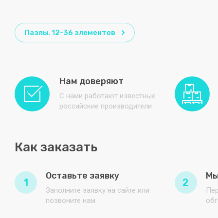
Пазлы. 12-36 элементов
Нам доверяют
С нами работают известные
российские производители
Как заказать
Оставьте заявку
Мы
1
2
Заполните заявку на сайте или
Пер
позвоните нам
обг