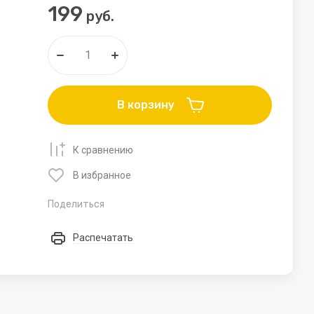
199
руб.
у
Раскопки
Наборы для творчества. Вышивка.
Спорт товары
В корзину
MOBYJUMPER. Тренажер для
прыжков
К сравнению
Мяч-прыгун
В избранное
Мячи
Поделиться
Подарочные карты
Распечатать