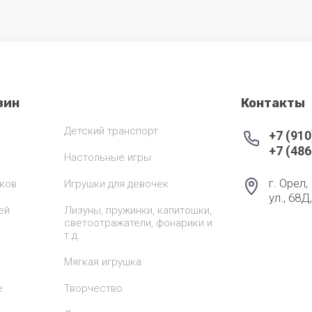
зин
Контакты
Детский транспорт
+7 (910
+7 (486
Настольные игры
г. Орел
ков
Игрушки для девочек
ул., 68Д
ей
Лизуны, пружинки, капитошки,
светоотражатели, фонарики и
т.д.
Мягкая игрушка
е
Творчество